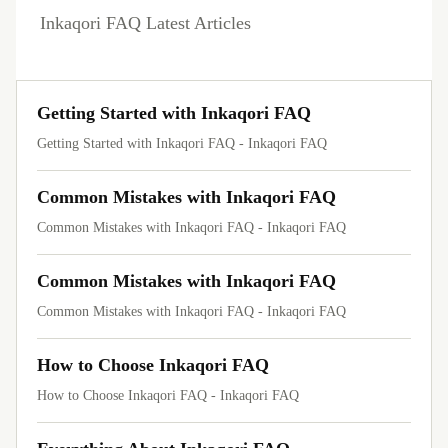
Inkaqori FAQ Latest Articles
Getting Started with Inkaqori FAQ
Getting Started with Inkaqori FAQ - Inkaqori FAQ
Common Mistakes with Inkaqori FAQ
Common Mistakes with Inkaqori FAQ - Inkaqori FAQ
Common Mistakes with Inkaqori FAQ
Common Mistakes with Inkaqori FAQ - Inkaqori FAQ
How to Choose Inkaqori FAQ
How to Choose Inkaqori FAQ - Inkaqori FAQ