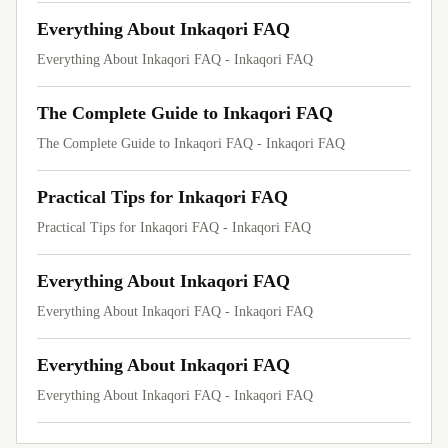
Everything About Inkaqori FAQ
Everything About Inkaqori FAQ - Inkaqori FAQ
The Complete Guide to Inkaqori FAQ
The Complete Guide to Inkaqori FAQ - Inkaqori FAQ
Practical Tips for Inkaqori FAQ
Practical Tips for Inkaqori FAQ - Inkaqori FAQ
Everything About Inkaqori FAQ
Everything About Inkaqori FAQ - Inkaqori FAQ
Everything About Inkaqori FAQ
Everything About Inkaqori FAQ - Inkaqori FAQ